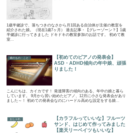
1歳半健診で、落ちつきのなさから月1回ある自治体が主催の教室を
紹介された娘。（現在1歳7ヶ月） 過去記事・【グレーゾーン？】1歳
半健診に行ってきました ドキドキの教室参加のお話です。 初めて教
室...
【初めてのピアノの発表会】
娘のもの・こと
ASD・ADHD傾向の年中娘、頑張
りました！
こんにちは、カイカです！ 発達障害の傾向のある、年中の娘と暮ら
しています。 9月から習い始めたピアノ、12月に小さな発表会があり
ました～！ 初めての発表会なのにハードル高めな設定をする娘...
【カラフルっていいな】フルーツ
おしゃれ
サンド、はじめて作ってみました
【楽天リーベイツもいいな】