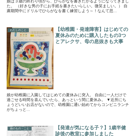
娘は３歳の終わり頃から、ひらがなを書きたがるようになってきまし
た。 （好きな男の子にお手紙を書きたいらしい。微笑ましい。） 自
粛期間中にドリルでひらがなを書く練習しよう～！なんて思...
【幼稚園・発達障害】はじめての
わたしのこと
夏休みのために購入したもの3つ
とアレクサ、母の息抜きも大事
娘が幼稚園に入園してはじめての夏休みに突入。 自由に一人だけで
過ごせる時間を喜んでいたら、あっという間に夏休み。 ▼近所にち
ょうどいいお店がないので、幼稚園に通い始めてからコンビニランチ
がちょっと...
【発達が気になる子？】1歳半健
娘のもの・こと
診後の教室に参加しました