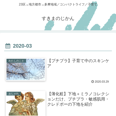
23区→地方都市→多摩地域／コンパクトライフ／子育て
すきまのじかん
2020-03
【プチプラ】子育て中のスキンケ
わたしのこと
ア
2020.03.29
【薄化粧】下地＋ミラノコレクシ
おしゃれ
ョンだけ、プチプラ・敏感肌用・
クレドポーの下地を紹介