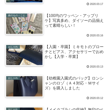
2020.03.17
【100均のワッペン・アップリ
娘のもの・こと
ケ】写真多め、ダイソーの品揃え
って素晴らしい！
2020.03.16
【入園・卒園】ミキモトのブロー
おしゃれ
チとピアス、アクセサリーでおめ
かし【入学・卒業】
2020.03.13
【幼稚園入園式のバッグ】ロンシ
おしゃれ
ャンのロゾ（Ａ４対応・Ｍサイ
ズ）を購入しました
2020.03.12
【メイクブラシの収納】無印のペ
おしゃれ