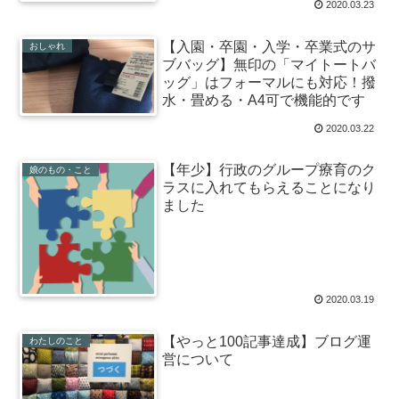
2020.03.23
【入園・卒園・入学・卒業式のサ
おしゃれ
ブバッグ】無印の「マイトートバ
ッグ」はフォーマルにも対応！撥
水・畳める・A4可で機能的です
2020.03.22
【年少】行政のグループ療育のク
娘のもの・こと
ラスに入れてもらえることになり
ました
2020.03.19
【やっと100記事達成】ブログ運
わたしのこと
営について