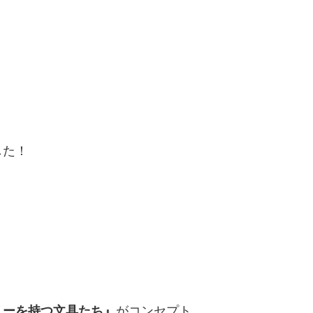
した！
。
リーを持つ文具たち』
がコンセプト。