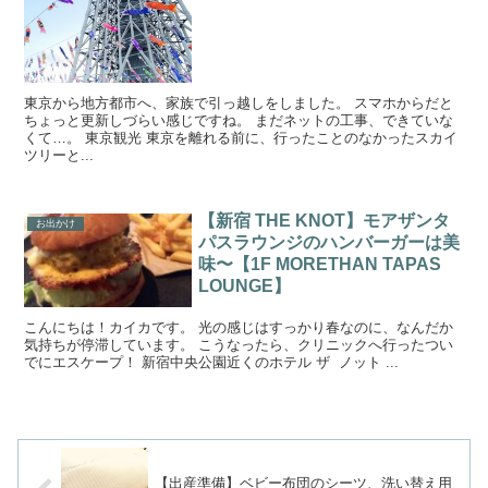
東京から地方都市へ、家族で引っ越しをしました。 スマホからだと
ちょっと更新しづらい感じですね。 まだネットの工事、できていな
くて…。 東京観光 東京を離れる前に、行ったことのなかったスカイ
ツリーと...
【新宿 THE KNOT】モアザンタ
お出かけ
パスラウンジのハンバーガーは美
味〜【1F MORETHAN TAPAS
LOUNGE】
こんにちは！カイカです。 光の感じはすっかり春なのに、なんだか
気持ちが停滞しています。 こうなったら、クリニックへ行ったつい
でにエスケープ！ 新宿中央公園近くのホテル ザ ノット ...
【出産準備】ベビー布団のシーツ、洗い替え用