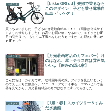
【bikke GRI dd】夫婦で乗るなら
お出かけ
このデザイン！子ども乗せ電動自
転車 ビッケグリ
買っちゃいました、子どものせ電動自転車！！！ （画像は公式サイ
トよりお借りしました） お高いお買い物になるので、エイッとお正
月の初売りで。 もちろん下調べをしたうえですが、心理的に勢いが
必要でした…...
【月光荘画材店のカフェバー】月
お出かけ
のはなれ、屋上テラス席は雰囲気
いいよ【銀座の隠れ家】
こんにちは！カイカです。 幼稚園年長の娘、アイボを見たいという
ので久しぶりに銀座へ。 ソニーストアでアイボを、ヤマハビルで楽
器を見てから、月光荘画材店の月のはなれに寄ってみました！...
【1歳・春】スカイツリー＆すみ
お出かけ
だ水族館