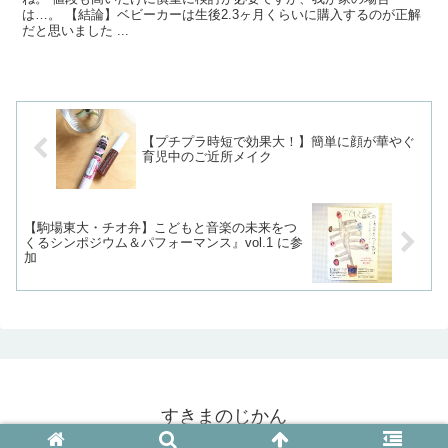
は…。 【結論】ベビーカーは生後2.3ヶ月くらいに購入するのが正解
だと思いました ...
【プチプラ時短で効果大！】簡単に顔が華やぐ
育児中のご近所メイク
【駒場東大・チオ弁】こどもと音楽の未来をつ
くるシンポジウム＆パフォーマンス』vol.1 に参
加
すきまのじかん
© 2017 すきまのじかん.