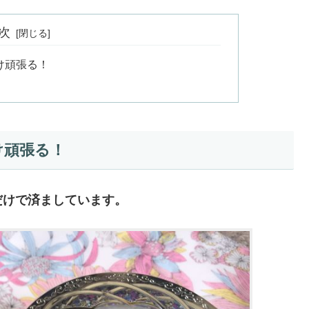
次
け頑張る！
け頑張る！
だけで済ましています。