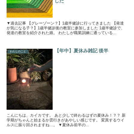
した
▼過去記事 【グレーゾーン？】1歳半健診に行ってきました 【発達
が気になる子？】1歳半健診後の教室に参加しました 1歳半健診で、
発達の教室を紹介された娘。 わたしが職業訓練に通っている...
【年中】夏休み雑記 後半
わたしのこと
こんにちは、カイカです。 あと少しで終わるはずの夏休み！？？ 新
学期がちゃんと始まるか雲行きがあやしい感じです。 変異するウイ
ルスに振り回されますね…。 ▼夏休み前半の...