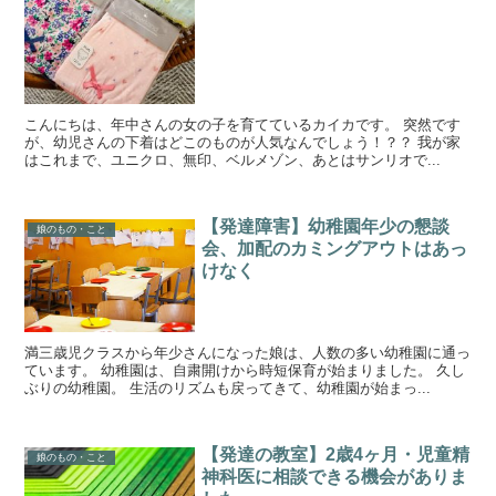
こんにちは、年中さんの女の子を育てているカイカです。 突然です
が、幼児さんの下着はどこのものが人気なんでしょう！？？ 我が家
はこれまで、ユニクロ、無印、ベルメゾン、あとはサンリオで...
【発達障害】幼稚園年少の懇談
娘のもの・こと
会、加配のカミングアウトはあっ
けなく
満三歳児クラスから年少さんになった娘は、人数の多い幼稚園に通っ
ています。 幼稚園は、自粛開けから時短保育が始まりました。 久し
ぶりの幼稚園。 生活のリズムも戻ってきて、幼稚園が始まっ...
【発達の教室】2歳4ヶ月・児童精
娘のもの・こと
神科医に相談できる機会がありま