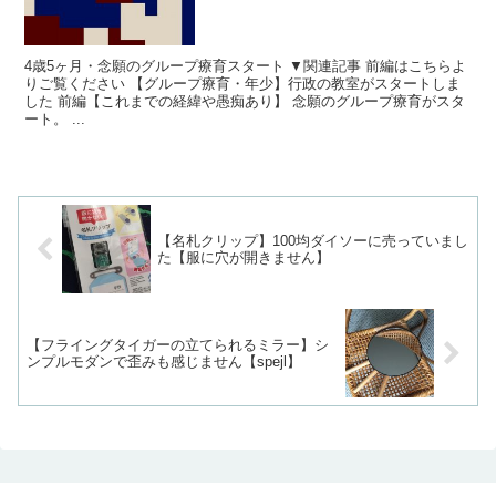
4歳5ヶ月・念願のグループ療育スタート ▼関連記事 前編はこちらよ
りご覧ください 【グループ療育・年少】行政の教室がスタートしま
した 前編【これまでの経緯や愚痴あり】 念願のグループ療育がスタ
ート。 ...
【名札クリップ】100均ダイソーに売っていまし
た【服に穴が開きません】
【フライングタイガーの立てられるミラー】シ
ンプルモダンで歪みも感じません【spejl】