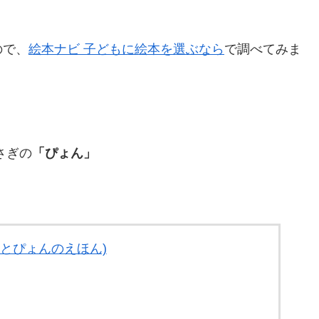
ので、
絵本ナビ 子どもに絵本を選ぶなら
で調べてみま
さぎの
「ぴょん」
うとぴょんのえほん)