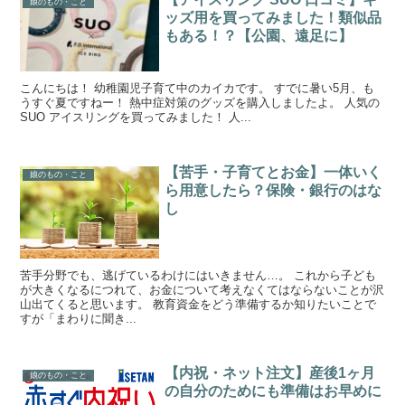
娘のもの・こと
ッズ用を買ってみました！類似品
もある！？【公園、遠足に】
こんにちは！ 幼稚園児子育て中のカイカです。 すでに暑い5月、も
うすぐ夏ですねー！ 熱中症対策のグッズを購入しましたよ。 人気の
SUO アイスリングを買ってみました！ 人...
【苦手・子育てとお金】一体いく
娘のもの・こと
ら用意したら？保険・銀行のはな
し
苦手分野でも、逃げているわけにはいきません…。 これから子ども
が大きくなるにつれて、お金について考えなくてはならないことが沢
山出てくると思います。 教育資金をどう準備するか知りたいことで
すが「まわりに聞き...
【内祝・ネット注文】産後1ヶ月
娘のもの・こと
の自分のためにも準備はお早めに