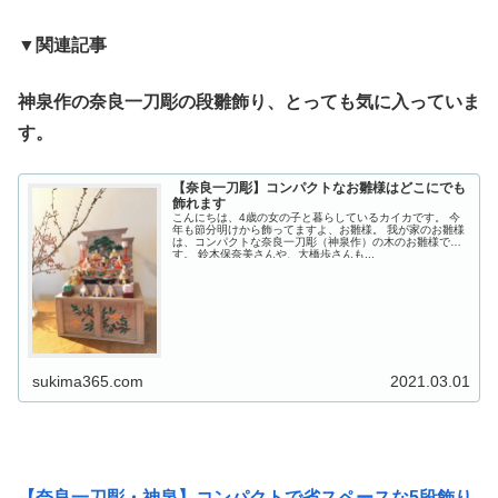
▼関連記事
神泉作の奈良一刀彫の段雛飾り、とっても気に入っていま
す。
【奈良一刀彫】コンパクトなお雛様はどこにでも
飾れます
こんにちは、4歳の女の子と暮らしているカイカです。 今
年も節分明けから飾ってますよ、お雛様。 我が家のお雛様
は、コンパクトな奈良一刀彫（神泉作）の木のお雛様で
す。 鈴木保奈美さんや、大橋歩さんも...
sukima365.com
2021.03.01
【奈良一刀彫・神泉】コンパクトで省スペースな5段飾り