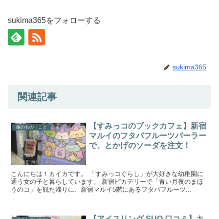
sukima365をフォローする
sukima365
関連記事
【すみっコのブックカフェ】新宿
娘のもの・こと
マルイのフタバフルーツパーラー
で、とかげのソーダを注文！
こんにちは！カイカです。 「すみっコぐらし」が大好きな幼稚園に
通う女の子と暮らしています。 新宿ピカデリーで「青い月夜のまほ
うのコ」を観た帰りに、新宿マルイ5階にあるフタバフルーツ...
【アイスリング SUO 口コミ】キ