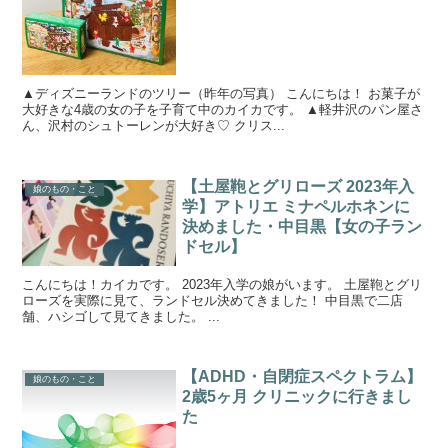
▲ディズニーランドのツリー（昨年の写真） こんにちは！ お菓子が
大好きな4歳の女の子を子育て中のカイカです。 ▲軽井沢のパン屋さ
ん、沢村のシュトーレンが大好き♡ クリス...
【土屋鞄とグリローズ 2023年入
娘のもの・こと
学】アトリエ ミナペルホネンに
決めました・中目黒【女の子ラン
ドセル】
こんにちは！カイカです。 2023年入学の娘がいます。 土屋鞄とグリ
ローズを実際に見て、ランドセル決めてきました！ 中目黒で二店
舗、ハシゴして見てきました。 ...
【ADHD・自閉症スペクトラム】
娘のもの・こと
2歳5ヶ月 クリニックに行きまし
た