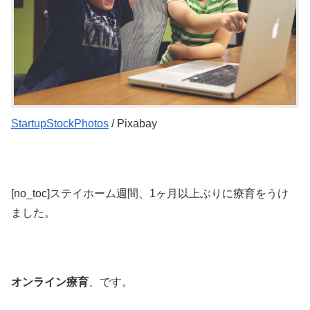
StartupStockPhotos
/ Pixabay
[no_toc]ステイホーム週間、1ヶ月以上ぶりに療育をうけ
ました。
オンライン療育
、です。