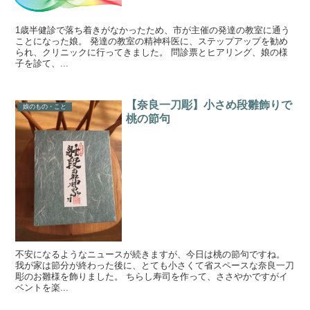
1歳半健診で落ち着きがなかったため、市が主催の発達の教室に通う
ことになった娘。 発達の教室の精神科医に、ステップアップを勧め
られ、クリニックに行ってきました。 問診票とヒアリング、娘の様
子を診て、...
【奈良一刀彫】小さめ段雛飾りで
娘のもの・こと
桃の節句
不安になるようなニュースが続きますが、今日は桃の節句ですね。
我が家は節分が終わった後に、とても小さくて省スペースな奈良一刀
彫のお雛様を飾りました。 ちらし寿司を作って、ささやかですがイ
ベントを楽...